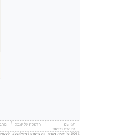
תגי שם
הדפסה על קנבס
מחבר
הצהרת נגישות
© 2026 כל הזכויות שמורות - ק.ק פרינטינג (ישראל) בע`מ ©
סטודיו