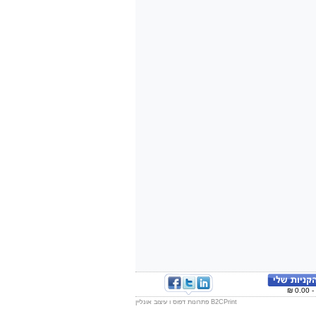
B2CPrint פתרונות דפוס ו עיצוב אונליין