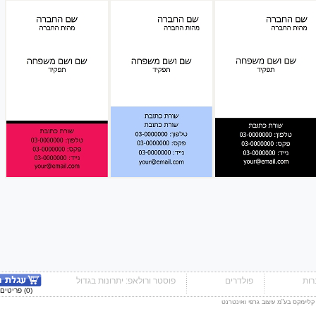
ות
פולדרים
פוסטר ורולאפ: יתרונות בגדול
(0) פריטים - 0.00 ₪
 קליימקס בע"מ עיצוב גרפי ואינטרנט