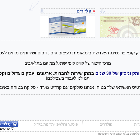
פליירים
ויק קופי פרינטינג היא רשת בינלאומית לעיצוב גרפי, דפוס ושירותים נלווים לע
מרכז הייצור של קוויק קופי ישראל ממוקם
בתל-אביב
ק וניסיון של 30 שנים
במתן שירות לחברות, ארגונים ועסקים גדולים וקט
!תנו לנו לעבוד בשבילכם
טיס האשראי שלך בטוח. אנחנו סולקים עם קרדיט גארד - סליקה בטוחה באינט
ות
פולדרים
פוסטר ורולאפ: יתרונות בגדול
(0) פריטים - 0.00 ₪
 קליימקס בע"מ עיצוב גרפי ואינטרנט