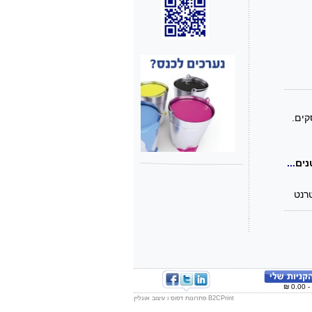
סקים
נים
...
רנט
B2CPrint פתרונות דפוס ו עיצוב אונליין