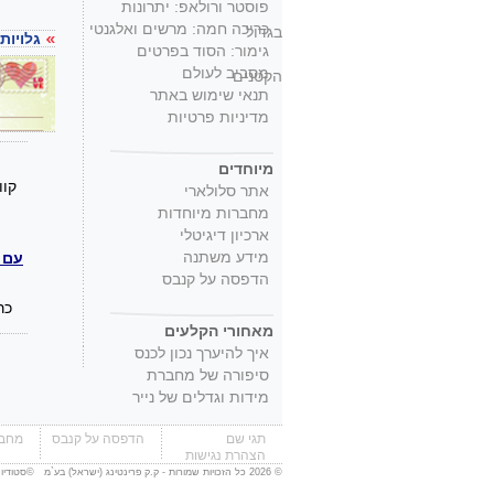
פוסטר ורולאפ: יתרונות
כריכה חמה: מרשים ואלגנטי
בגדול
גלויות
גימור: הסוד בפרטים
מסביב לעולם
הקטנים
תנאי שימוש באתר
מדיניות פרטיות
מיוחדים
.קו
אתר סלולארי
מחברות מיוחדות
ארכיון דיגיטלי
מידע משתנה
עם ות
הדפסה על קנבס
כר
מאחורי הקלעים
איך להיערך נכון לכנס
סיפורה של מחברת
מידות וגדלים של נייר
תגי שם
הדפסה על קנבס
מחבר
הצהרת נגישות
© 2026 כל הזכויות שמורות - ק.ק פרינטינג (ישראל) בע`מ ©
סטודיו