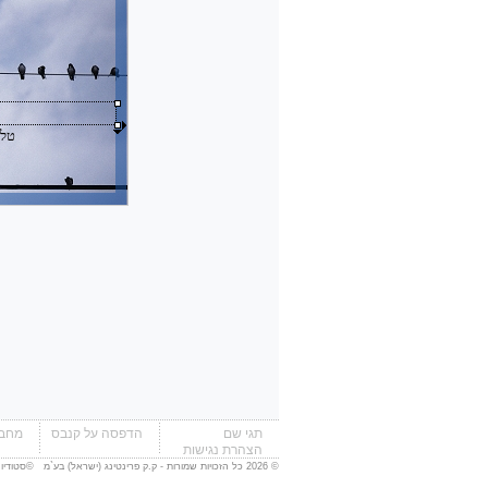
טלפון: 03-0000000, ני
תגי שם
הדפסה על קנבס
מחבר
הצהרת נגישות
© 2026 כל הזכויות שמורות - ק.ק פרינטינג (ישראל) בע`מ ©
סטודיו