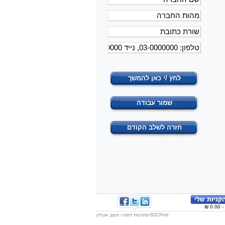
לחץ /י כאן להמשך
שמור עבודה
חזרה לשלב הקודם
B2CPrint פתרונות דפוס ו עיצוב אונליין