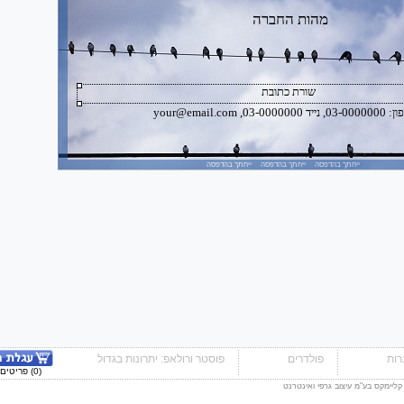
מהות החברה
שורת כתובת
יד 03-0000000, your@email.com
ייחתך בהדפסה ייחתך בהדפסה ייחתך בהדפסה
ות
פולדרים
פוסטר ורולאפ: יתרונות בגדול
(0) פריטים - 0.00 ₪
 קליימקס בע"מ עיצוב גרפי ואינטרנט